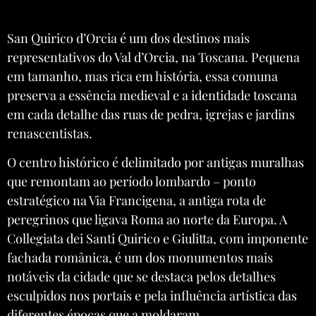
San Quirico d’Orcia é um dos destinos mais
representativos do Val d’Orcia, na Toscana. Pequena
em tamanho, mas rica em história, essa comuna
preserva a essência medieval e a identidade toscana
em cada detalhe das ruas de pedra, igrejas e jardins
renascentistas.
O centro histórico é delimitado por antigas muralhas
que remontam ao período lombardo – ponto
estratégico na Via Francigena, a antiga rota de
peregrinos que ligava Roma ao norte da Europa. A
Collegiata dei Santi Quirico e Giulitta, com imponente
fachada românica, é um dos monumentos mais
notáveis da cidade que se destaca pelos detalhes
esculpidos nos portais e pela influência artística das
diferentes épocas que a moldaram.