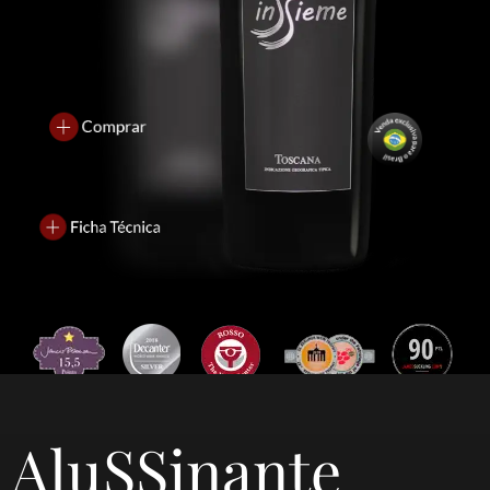
AluSSinante