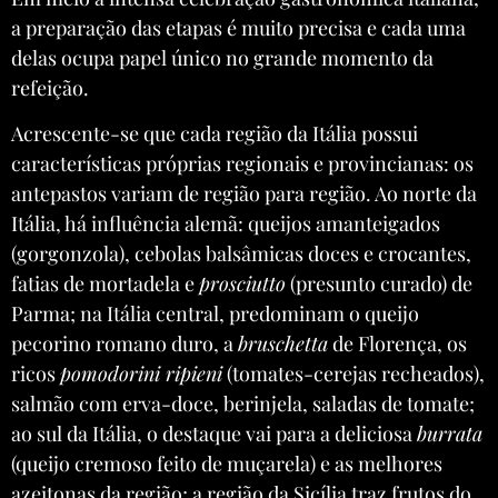
a preparação das etapas é muito precisa e cada uma
delas ocupa papel único no grande momento da
refeição.
Acrescente-se que cada região da Itália possui
características próprias regionais e provincianas: os
antepastos variam de região para região. Ao norte da
Itália, há influência alemã: queijos amanteigados
(gorgonzola), cebolas balsâmicas doces e crocantes,
fatias de mortadela e
prosciutto
(presunto curado) de
Parma; na Itália central, predominam o queijo
pecorino romano duro, a
bruschetta
de Florença, os
ricos
pomodorini ripieni
(tomates-cerejas recheados),
salmão com erva-doce, berinjela, saladas de tomate;
ao sul da Itália, o destaque vai para a deliciosa
burrata
(queijo cremoso feito de muçarela) e as melhores
azeitonas da região; a região da Sicília traz frutos do