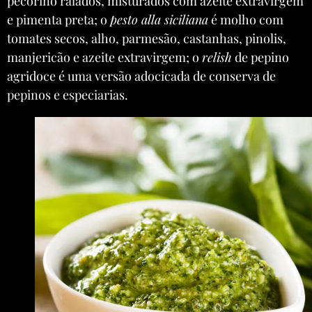
pecorino ralados, misturados com azeite extravirgem
e pimenta preta; o
pesto alla siciliana
é molho com
tomates secos, alho, parmesão, castanhas, pinolis,
manjericão e azeite extravirgem; o
relish
de pepino
agridoce é uma versão adocicada de conserva de
pepinos e especiarias.