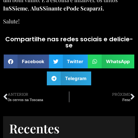
um bom vinho! E a escolha é infalível: os tintos
InSSieme
,
AluSSinante ePode Scaparzi.
Salute!
Compartilhe nas redes sociais e delicie-
se
Facebook
Twitter
WhatsApp
Telegram
ANTERIOR
PRÓXIMO
Os cervos na Toscana
Feno
Recentes